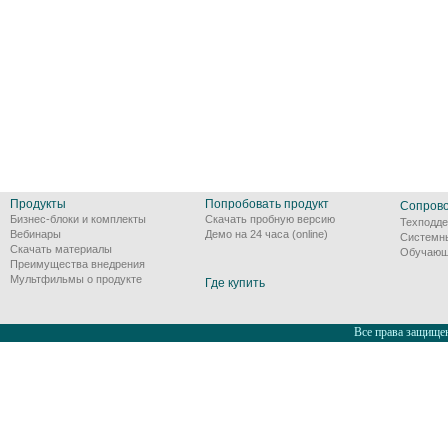
Продукты
Попробовать продукт
Сопров
Бизнес-блоки и комплекты
Скачать пробную версию
Техподде
Вебинары
Демо на 24 часа (online)
Системн
Скачать материалы
Обучающ
Преимущества внедрения
Мультфильмы о продукте
Где купить
Все права защищен