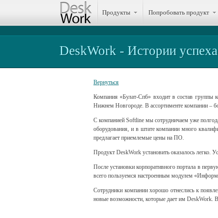
Продукты
Попробовать продукт
DeskWork - Истории успеха
Вернуться
Компания «Булат-Спб» входит в состав группы к
Нижнем Новгороде. В ассортименте компании – бо
С компанией Softline мы сотрудничаем уже полго
оборудования, и в штате компании много квалифи
предлагает приемлемые цены на ПО.
Продукт DeskWork установить оказалось легко. У
После установки корпоративного портала в первую
всего пользуемся настроенным модулем «Информе
Сотрудники компании хорошо отнеслись к появле
новые возможности, которые дает им DeskWork. В