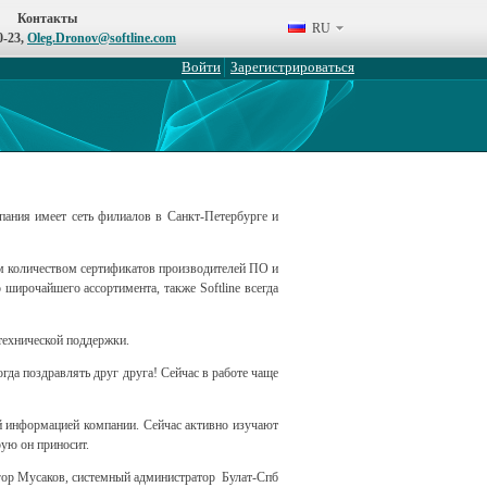
Контакты
RU
0-23,
Oleg.Dronov@softline.com
Войти
Зарегистрироваться
пания имеет сеть филиалов в Санкт-Петербурге и
им количеством сертификатов производителей ПО и
широчайшего ассортимента, также Softline всегда
технической поддержки.
гда поздравлять друг друга! Сейчас в работе чаще
й информацией компании. Сейчас активно изучают
рую он приносит.
гор Мусаков, системный администратор Булат-Спб