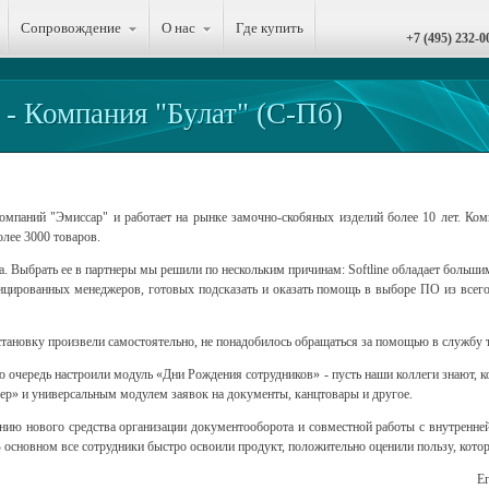
Сопровождение
О нас
Где купить
+7 (495) 232-0
 - Компания "Булат" (С-Пб)
омпаний "Эмиссар" и работает на рынке замочно-скобяных изделий более 10 лет. Ком
лее 3000 товаров.
да. Выбрать ее в партнеры мы решили по нескольким причинам: Softline обладает больш
цированных менеджеров, готовых подсказать и оказать помощь в выборе ПО из всего 
становку произвели самостоятельно, не понадобилось обращаться за помощью в службу 
 очередь настроили модуль «Дни Рождения сотрудников» - пусть наши коллеги знают, ко
р» и универсальным модулем заявок на документы, канцтовары и другое.
нию нового средства организации документооборота и совместной работы с внутренне
 основном все сотрудники быстро освоили продукт, положительно оценили пользу, кото
Е