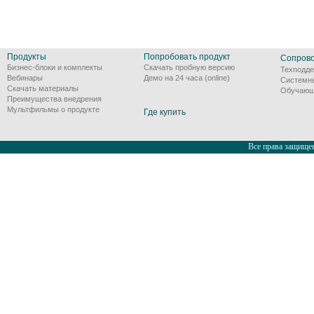
Продукты
Попробовать продукт
Сопров
Бизнес-блоки и комплекты
Скачать пробную версию
Техподде
Вебинары
Демо на 24 часа (online)
Системн
Скачать материалы
Обучающ
Преимущества внедрения
Мультфильмы о продукте
Где купить
Все права защищен