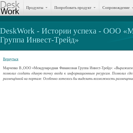
Продукты
Попробовать продукт
Сопровождение
DeskWork - Истории успеха - ООО «
Группа Инвест-Трейд»
Вернуться
Марченко В.,ООО «Международная Финансовая Группа Инвест-Трейд»:
«Выражаем
позволил создать единую точку входа к информационным ресурсам. Позволил сд
размещённой на портале. Особенно хотелось бы выделить возможность размещени