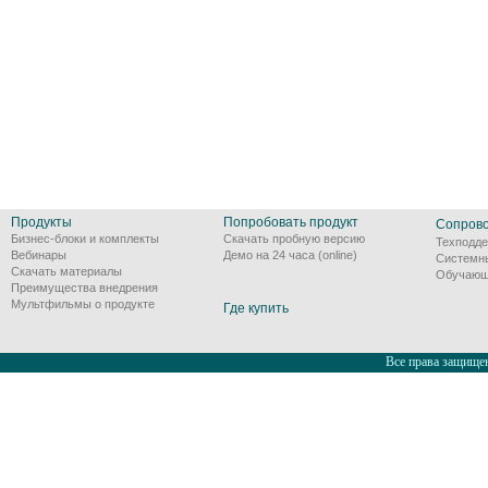
Продукты
Попробовать продукт
Сопров
Бизнес-блоки и комплекты
Скачать пробную версию
Техподде
Вебинары
Демо на 24 часа (online)
Системн
Скачать материалы
Обучающ
Преимущества внедрения
Мультфильмы о продукте
Где купить
Все права защищен