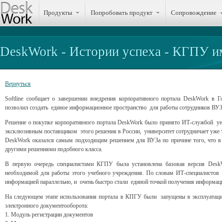
Продукты
Попробовать продукт
Сопровождение
DeskWork - Истории успеха - КГПУ и
Вернуться
Softline сообщает о завершении внедрения корпоративного портала DeskWork в 
позволил создать единое информационное пространство для работы сотрудников ВУЗ
Решение о покупке корпоративного портала DeskWork было принято ИТ-службой унив
эксклюзивным поставщиком этого решения в России, университет сотрудничает уже т
DeskWork оказался самым подходящим решением для ВУЗа по причине того, что в е
другими решениями подобного класса.
В первую очередь специалистами КГПУ была установлена базовая версия DeskW
необходимой для работы этого учебного учреждения. По словам ИТ-специалистов 
информацией параллельно, и очень быстро стали единой точкой получения информа
На следующем этапе использования портала в КПГУ были запущены в эксплуата
электронного документооборота:
1. Модуль регистрации документов