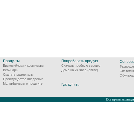
Продукты
Попробовать продукт
Сопров
Бизнес-блоки и комплекты
Скачать пробную версию
Техподде
Вебинары
Демо на 24 часа (online)
Системн
Скачать материалы
Обучающ
Преимущества внедрения
Мультфильмы о продукте
Где купить
Все права защищен