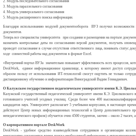
2. Модуль последовательного согласования
3. Модуль параллельного согласования
4. Модуль универсального согласования
5. Модуль расширенного поиска информации.
Благодаря использованию модулей документооборота ВУЗ получил возможности по
документов.
Теперь все специалисты университета при создании и размещении на портале докумен
назначить контрольные даты по согласованию версий документов, получать оповещ
проведет согласование в случае отсутствия ответственного лица, понимать статус до
ходе совместной работы над документом в формат Excel.
«Внутренний портал ВУЗа значительно повышает эффективность всех процессов, ко
DeskWork, единое информационное хранилище, к которому имеют доступ сотрудн
образом пользу от использования ИТ-технологий смогут ощутить не только сотру
дистанционному обучению и информатизации Виноградский Вадим Геннадиевич.
О Калужском государственном педагогическом университете имени К.Э. Циолко
Калужский государственный педагогический университет имени К.Э. Циолковского в
готовившего учителей уездных училищ. Среди более чем 400 высококвалифицирова
кандидатов наук. Университет располагает 5 учебными корпусами, в настоящее время
действуют Центр новых информационных технологий и Центр дополнительного проф
непедагогического профиля) обучается очно 4500 студентов, заочно – около 2 тысяч, 
О корпоративном портале DeskWork
DeskWork - удобное средство взаимодействия сотрудников и организации колл
многократно сокращается время поиска необходимой информации и автоматизируютс