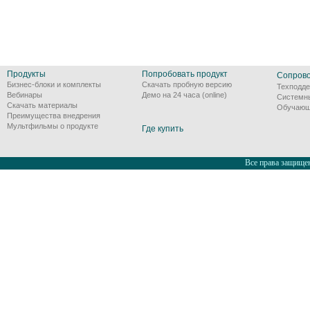
Продукты
Попробовать продукт
Сопров
Бизнес-блоки и комплекты
Скачать пробную версию
Техподде
Вебинары
Демо на 24 часа (online)
Системн
Скачать материалы
Обучающ
Преимущества внедрения
Мультфильмы о продукте
Где купить
Все права защищен